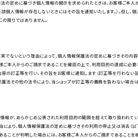
護法の定めに基づき個人情報の開示を求められたときは、お客様ご本人
当該個人情報が存在しないときにはその旨を通知いたします。）。但し、
この限りではありません。
真実でないという理由によって、個人情報保護法の定めに基づきその内容
客様ご本人からのご請求であることを確認の上で、利用目的の達成に必要
内容の訂正等を行い、その旨をお客様に通知します（訂正等を行わない
報保護法その他の法令により、当ショップが訂正等の義務を負わない場合は
人情報が、あらかじめ公表された利用目的の範囲を超えて取り扱われて
由により、個人情報保護法の定めに基づきその利用の停止又は消去（以下
あることが判明した場合には、お客様ご本人からのご請求であることを